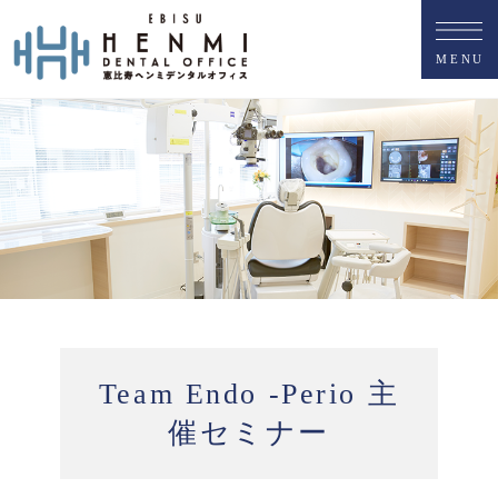
M
E
N
U
Team Endo -Perio 主
催セミナー