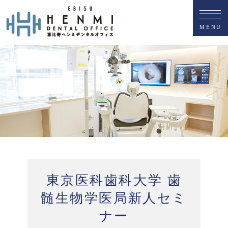
M
E
N
U
東京医科歯科大学 歯
髄生物学医局新人セミ
ナー