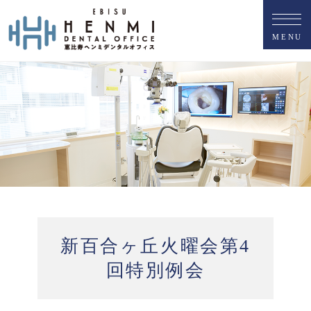
M
E
N
U
新百合ヶ丘火曜会第4
回特別例会