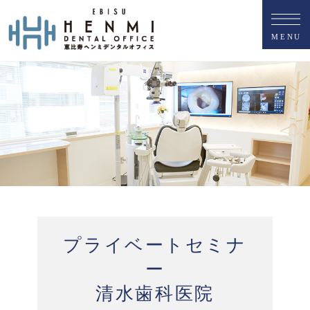
M
E
N
U
プライベートセミナ
ー
清水歯科医院