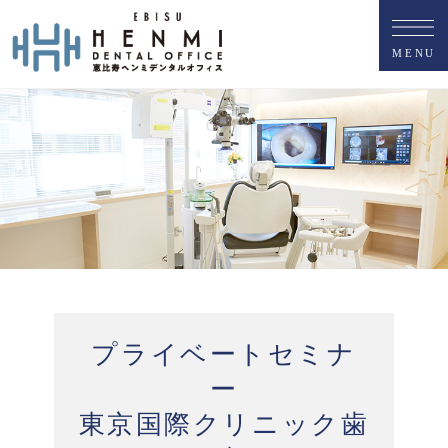
M
E
N
U
プライベートセミナ
ー
東京国際クリニック歯