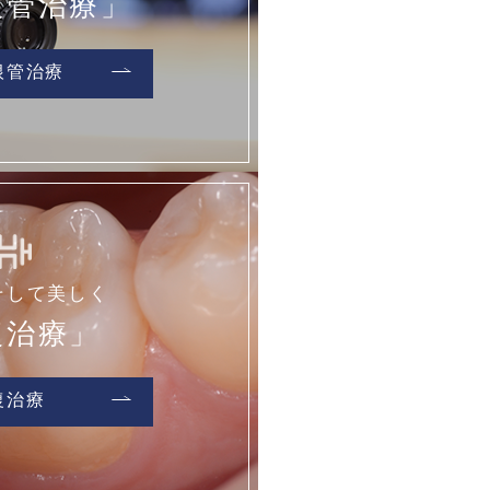
根管治療」
根管治療
そして美しく
復治療」
復治療