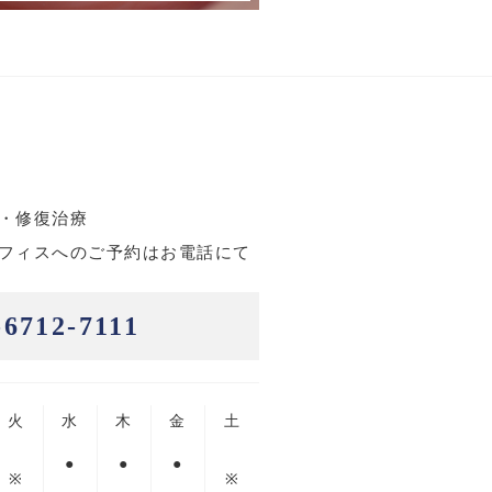
・修復治療
フィスへのご予約はお電話にて
6712-7111
火
水
木
金
土
●
●
●
※
※