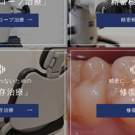
コープ治療」
「精密
コープ治療
精密
わないための
精密に、
存治療」
「修
存治療
修